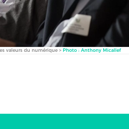
t les valeurs du numérique
>
Photo : Anthony Micallef