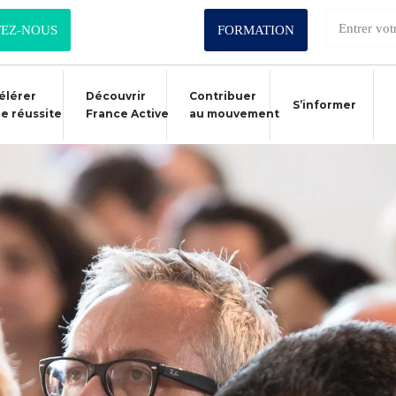
EZ-NOUS
FORMATION
élérer
Découvrir
Contribuer
S’informer
re réussite
France Active
au mouvement