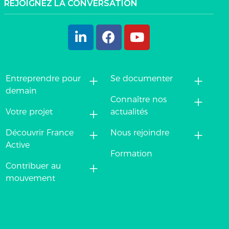
REJOIGNEZ LA CONVERSATION
+
+
Entreprendre pour
Se documenter
demain
+
Connaître nos
+
Votre projet
actualités
+
+
Découvrir France
Nous rejoindre
Active
Formation
+
Contribuer au
mouvement
ez vos Options
s paramètres de confidentialité, en garantissant la confo