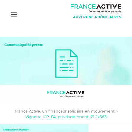
votre réussite
France Active
au mouvement
Se documenter
Se former
France Active, un financeur solidaire en mouvement
>
Vignette_CP_FA_positionnement_712x363